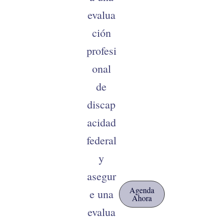
evalua
ción
profesi
onal
de
discap
acidad
federal
y
asegur
Agenda
e una
Ahora
evalua