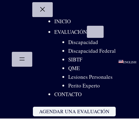
Skip
to
content
INICIO
EVALUACIÓN
Discapacidad
Discapacidad Federal
SIBTF
ENGLISH
QME
Lesiones Personales
Perito Experto
CONTACTO
AGENDAR UNA EVALUACIÓN