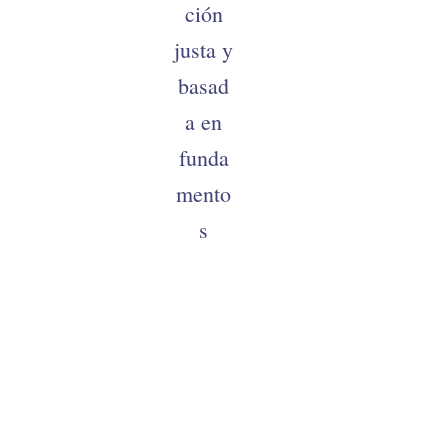
ción
justa y
basad
a en
funda
mento
s
médic
os de
su
caso.