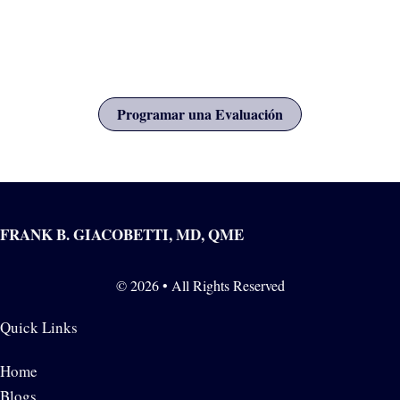
esenciales como la asignación, la causalidad y las
calificaciones de incapacidad. Sus conclusiones están
respaldadas por una sólida evidencia médica.
Programar una Evaluación
FRANK B. GIACOBETTI, MD, QME
© 2026 • All Rights Reserved
Quick Links
Home
Blogs