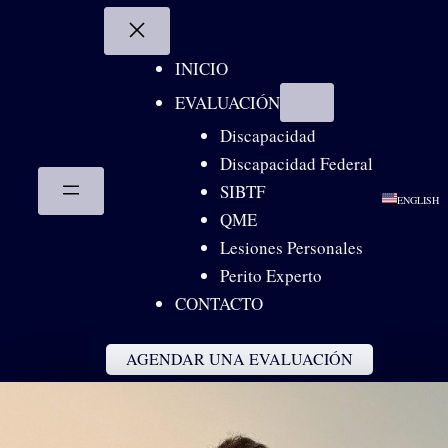
Skip
to
content
INICIO
EVALUACIÓN
Discapacidad
Discapacidad Federal
SIBTF
ENGLISH
QME
Lesiones Personales
Perito Experto
CONTACTO
AGENDAR UNA EVALUACIÓN