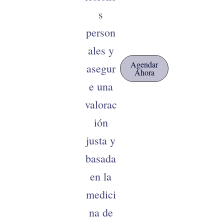
s
person
ales y
Agendar
asegur
Ahora
e una
valorac
ión
justa y
basada
en la
medici
na de