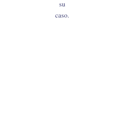
su
caso.
FRANK B. GIACOBETTI, MD, QME
© 2026 • All Rights Reserved
Quick Links