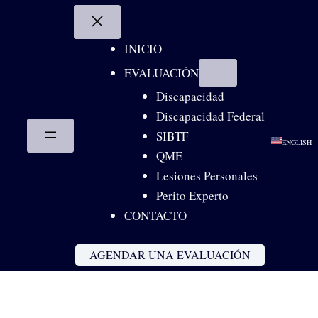
Skip
to
content
INICIO
EVALUACIÓN
Discapacidad
Discapacidad Federal
SIBTF
ENGLISH
QME
Lesiones Personales
Perito Experto
CONTACTO
AGENDAR UNA EVALUACIÓN