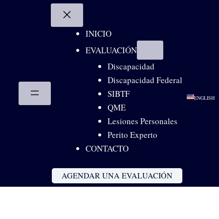
Skip
to
content
INICIO
EVALUACIÓN
Discapacidad
Discapacidad Federal
SIBTF
ENGLISH
QME
Lesiones Personales
Perito Experto
CONTACTO
AGENDAR UNA EVALUACIÓN